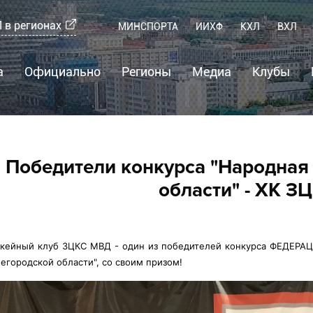
 в регионах
МИНСПОРТА
ИИХФ
КХЛ
ВХЛ
×
Региональная Хоккейная Лига
а
Официально
Регионы
Медиа
Клубы
Выберите регион:
РХЛ Россия
Нижний Новгород
Москва
Победители конкурса "Народная
Санкт-Петербург
области" - ХК З
Ярославль
Саратов
Волгоград
Сайт РХЛ-НН
ккейный клуб ЗЦКС МВД - один из победителей конкурса ФЕДЕР
егородской области", со своим призом!