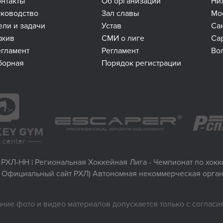
онтакты
Об организации
Ни
уководство
Зал славы
Мо
ели и задачи
Устав
Са
рхив
СМИ о лиге
Са
егламент
Регламент
Во
борная
Порядок регистрации
( РХЛ-НН | Региональная Хоккейная Лига - Чемпионат по хо
 Официальный сайт РХЛ) Автономная некоммерческая орган
ние фото и видео материалов допускается только с согласия