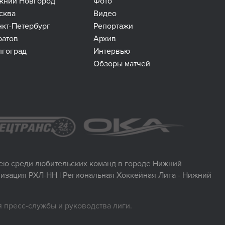
жний Новгород
Фото
сква
Видео
нкт-Петербург
Репортажи
ратов
Архив
лгоград
Интервью
Обзоры матчей
ккею среди любительских команд в городе Нижний
изация РХЛ-НН | Региональная Хоккейная Лига - Нижний
 пресс-службы и руководства лиги.