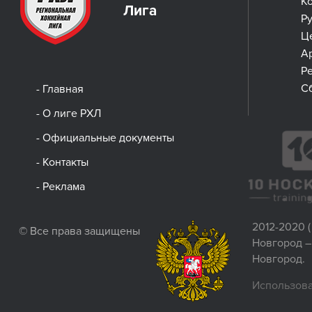
К
Лига
Р
Ц
А
Р
С
- Главная
- О лиге РХЛ
- Официальные документы
- Контакты
- Реклама
2012-2020 
© Все права защищены
Новгород –
Новгород.
Использова