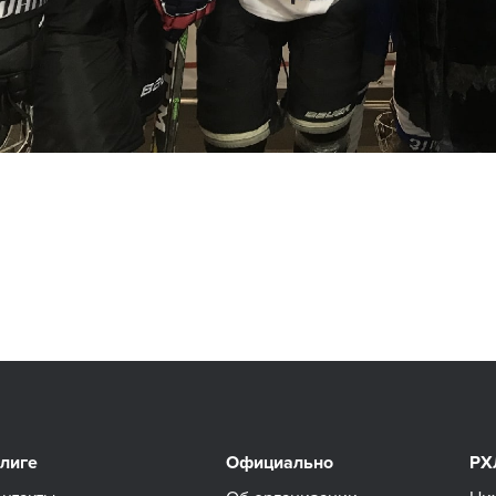
 лиге
Официально
РХ